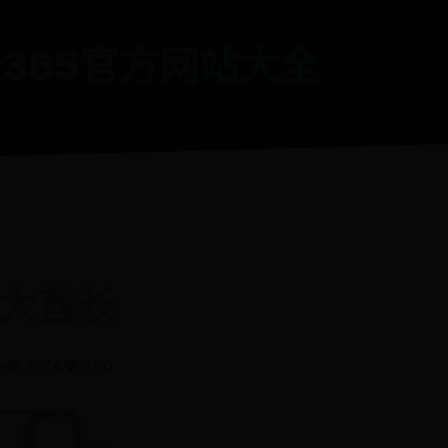
t365官方网站大全
大酋长
n
👁️ 1574
❤️ 700