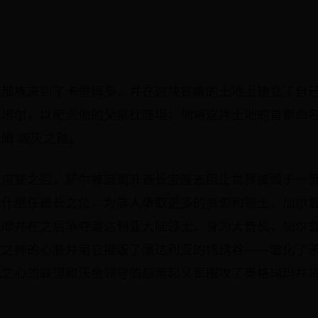
的部族来到了卡里姆多，并在这块贫瘠的土地上建立了自
隆塔尔，以纪念他的父亲杜隆坦；他将这片土地的首都命
姆·毁灭之锤。
大灾变之后，萨尔被迫离开酋长宝座去阻止世界被毁于一
鲁什继任酋长之位。为族人争取更多的资源和领土，加尔
拉摩并在之后争夺潘达利亚大陆领土。身为大酋长，加尔
古之神的心脏并用它摧毁了潘达利亚的锦绣谷——激化了
仇之心的联盟和沃金领导的部落起义军围攻了奥格瑞玛并