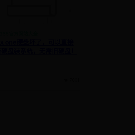
at365官方网站大全
ox one硬盘坏了，可以直接
新硬盘装系统，无需旧硬盘！
0
👁️ 7801