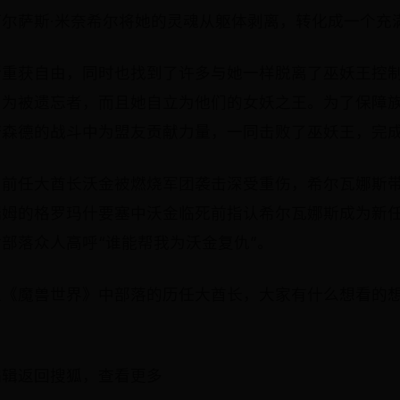
尔萨斯·米奈希尔将她的灵魂从躯体剥离，转化成一个充
斯重获自由，同时也找到了许多与她一样脱离了巫妖王控
名为被遗忘者，而且她自立为他们的女妖之王。为了保障
诺森德的战斗中为盟友贡献力量，一同击败了巫妖王，完
中前任大酋长沃金被燃烧军团袭击深受重伤，希尔瓦娜斯
瑞姆的格罗玛什要塞中沃金临死前指认希尔瓦娜斯成为新
部落众人高呼“谁能帮我为沃金复仇”。
止《魔兽世界》中部落的历任大酋长，大家有什么想看的
编辑返回搜狐，查看更多