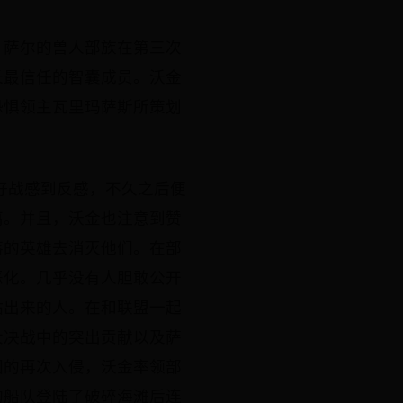
。萨尔的兽人部族在第三次
长最信任的智囊成员。沃金
恐惧领主瓦里玛萨斯所策划
好战感到反感，不久之后便
离。并且，沃金也注意到赞
落的英雄去消灭他们。在部
恶化。几乎没有人胆敢公开
站出来的人。在和联盟一起
大决战中的突出贡献以及萨
团的再次入侵，沃金率领部
的船队登陆了破碎海滩后连