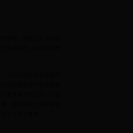
己的国度，将他们生活的这
名为奥格瑞玛，以纪念他的
旦，让在讨伐巫妖王战役中
鲁什向联盟发动了数次野蛮
鲁什备受争议的行为——比
矛盾、促使部落之间开始划
将他从宝座上废除。