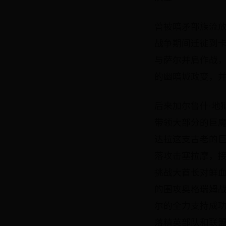
曾被暗矛部族流
战争期间迁徙到
与萨尔并肩作战
的幽暗城政变，
后来加尔鲁什·地
带领大部分的巨
达拉这支古老的
落攻击塞拉摩，
挑战大酋长对鲜
的围攻奥格瑞姆
尔的全力支持成
落精英部队和联