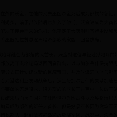
放在外的沃金，在他的父亲巫医森金死后成为部族的领袖
卡利姆多，暗矛部族随后也加入了他们，沃金遂成为大酋
，解决了接踵而来的危机：他平定了大药剂师普特雷斯和
并将巫医扎拉赞恩逐离暗矛部族的家园，回音群岛。
狱咆哮继任为部落的大酋长，沃金对这位年轻地狱咆哮的
魔部族离开奥格瑞玛返回回音群岛，以与加尔鲁什保持距
巨魔分支正计划建立新的巨魔帝国，并及时派遣联盟与部
接着对潘达利亚发动战争后，沃金与加尔鲁什的关系加速
血与荣耀的无尽追求，暗矛部族的酋长正是其中一位敢于
战役结束后而沃金因为在杜隆塔尔外围战斗以及奥格瑞玛
功加冕成为部落的新任大酋长。但是好景不长因为燃烧军
盟精锐部队一起到破碎群岛迎战燃烧军团，战况中，沃金