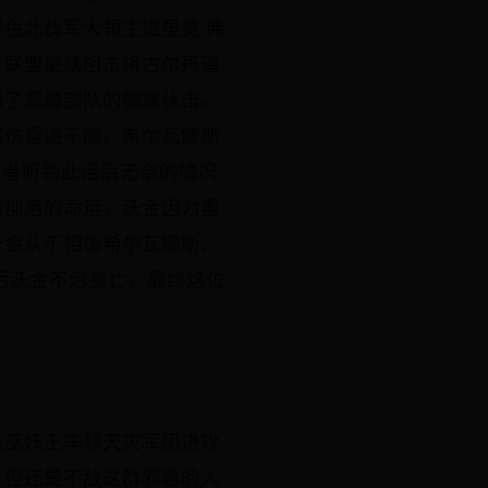
色北伐军大领主提里奥·弗
，联盟继续阻击将古尔丹逼
到了恶魔部队的侧翼伏击。
刺伤昏迷不醒。希尔瓦娜斯
行者听到此话后无奈的情况
示部落的命运，沃金因为重
沃金从不相信希尔瓦娜斯，
后沃金不治身亡。最终这位
生。
在巫妖王率领天灾军团进攻
，但还是不敌这群邪恶的入