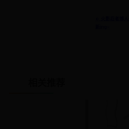
← 火影忍者博人
新ing~
相关推荐