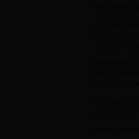
侵者。死亡骑士阿
一年后希尔瓦娜
们集结起来，命
入了部落，并在
在破碎海滩战役
撤退后，在奥格
礼上希尔瓦娜斯对
以上就是至今为
我们，下期见。
动漫异次元整理