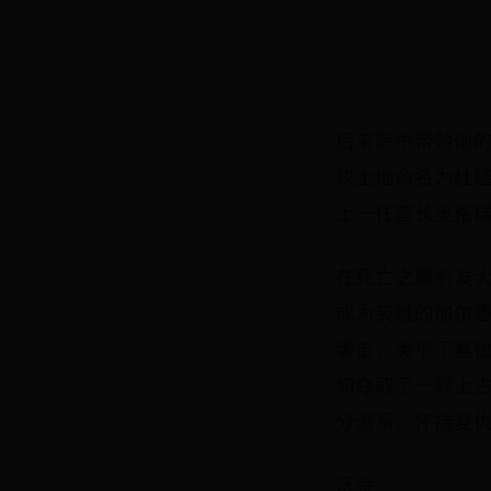
后来萨尔带领他
块土地命名为杜
上一任酋长奥格瑞
在死亡之翼引发
成为英雄的加尔
袭击，夷平了塞
如夺取了一颗上
分派系。怀揣复
沃金