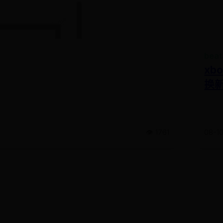
be
xb
换
👁️ 1761
08-1