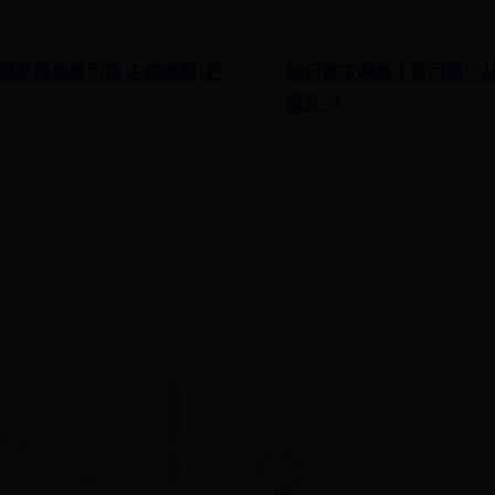
傳動畫集數列表 主線統整[更
如何解决网络卡顿问题：
建议 →