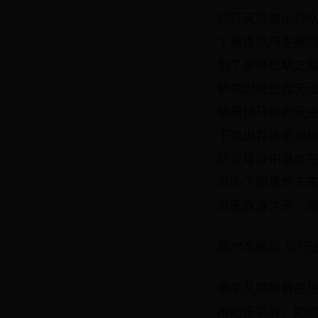
续歼灭恶魔小分队
丁被古尔丹生擒
到了萨格拉斯之
萨尔因受伤而无
骑着快马奔向沃金
下派出瓦格里被
伤且导致中毒危
但为了部落的未来
巫医森金之子、
希尔瓦娜斯·风行
希尔瓦娜斯曾经
她的国家时，她