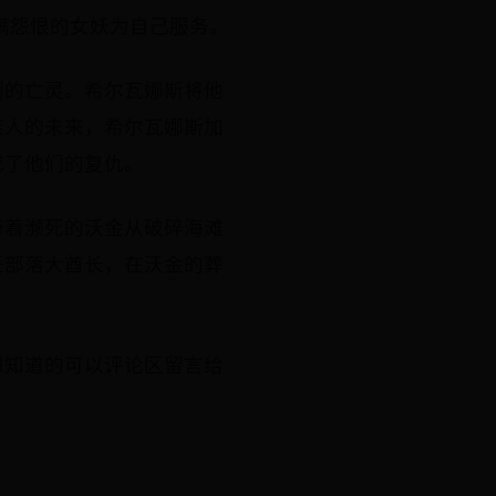
满怨恨的女妖为自己服务。
制的亡灵。希尔瓦娜斯将他
族人的未来，希尔瓦娜斯加
成了他们的复仇。
带着濒死的沃金从破碎海滩
任部落大酋长，在沃金的葬
想知道的可以评论区留言给