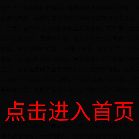
并与作为先锋部队的希尔瓦娜斯和贝恩会合继续进攻。银
而后重伤致死。联盟与部落的怒火将克洛苏斯彻底击败后
墓。部落则在另一边山头协助联盟肃清空域。可部落却遭
法使用元素之力，更糟糕的是，沃金不幸被一名恶魔卫士
救援，沃金频死时说道：“不能让部落，就此灭亡”。风
迫撤退。然后回到奥格瑞玛的沃金将在格罗玛什要塞中揭
在旦夕，在昏迷期间沃金听到了神灵的召唤和预兆。本来
，沃金只能决定让希尔瓦娜斯·风行者继任酋长之位，随
暗矛部族首领、暗影猎手沃金走完了千难险阻与荣耀的一
点击进入首页
者
是银月城的游侠将军，奉命保卫奎尔萨拉斯的精灵王国。
的统率技能遇到了巨大的挑战。尽管她英勇地进行了抵抗