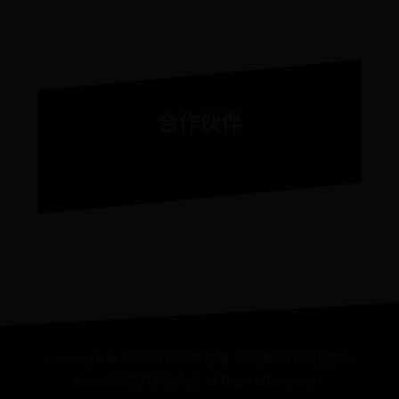
合作伙伴
Copyright ©
2026
365游戏注册-365赢30万不让提款-
beat365官方网站大全 All Rights Reserved.