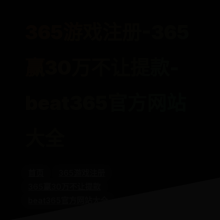
365游戏注册-365
赢30万不让提款-
beat365官方网站
大全
首页
365游戏注册
365赢30万不让提款
beat365官方网站大全