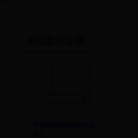
365游戏注册
手机如何使用Word文
档？