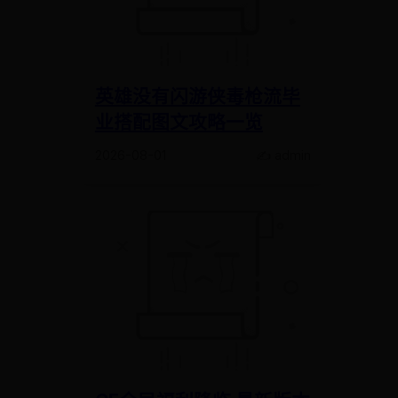
英雄没有闪游侠毒枪流毕
业搭配图文攻略一览
2026-08-01
✍️ admin