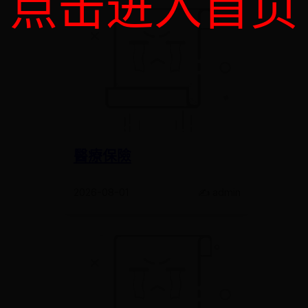
点击进入首页
醫療保險
2026-08-01
✍️ admin