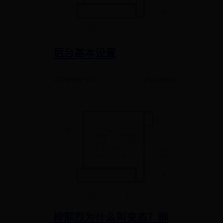
后台基本设置
2026-08-02
✍️ admin
柳熙烈为什么叫变态？柳